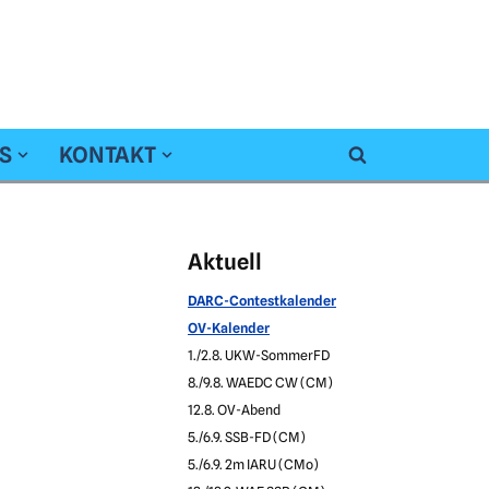
S
KONTAKT
Aktuell
DARC-Contestkalender
OV-Kalender
1./2.8. UKW-SommerFD
8./9.8. WAEDC CW (CM)
12.8. OV-Abend
5./6.9. SSB-FD (CM)
5./6.9. 2m IARU (CMo)