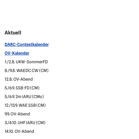
Aktuell
DARC-Contestkalender
OV-Kalender
1./2.8. UKW-SommerFD
8./9.8. WAEDC CW (CM)
12.8. OV-Abend
5./6.9. SSB-FD (CM)
5./6.9. 2m IARU (CMo)
12./13.9. WAE SSB (CM)
9.9. OV-Abend
3./4.10. UHF IARU (CM)
14.10. OV-Abend