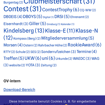
Clubmeisterschaft
(31)
Burgentag
(2)
Contest
(31)
ContestTrophy
(6)
CQ-WW
(2)
DB0YS
(5)
DR5I
(5)
DB0EIS
(4)
Ehrenamt
(2)
Digital
(1)
Giller
(5)
Eisernhardt
(3)
Ginsburg
(1)
Kalender
(1)
Kindelsberg
(13)
Klasse-E
(11)
Klasse-N
(12)
Mitgliederversammlung
(5)
Kompass (Berg)
(2)
RookieAward
(6)
Morsen
(4)
Ostern
(2)
Rahrbacher Höhe
(2)
Termine
(4)
Sonderrufzeichen
(3)
RTTY
(2)
Schule
(2)
SES
(2)
UKW
(6)
uni
(6)
Treffen
(5)
WAEDC
(3)
WAG
Urkunde
(2)
(3)
YOTA
(3)
website
(2)
Zeitung
(2)
OV-intern
Download-Bereich
Diese Internetseite benutzt Cookies (z. B. für eingebettete