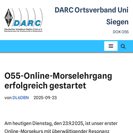
DARC Ortsverband Uni
Zum
Siegen
Inhalt
DOK O55
springen
O55-Online-Morselehrgang
erfolgreich gestartet
von
DL6DBN
2025-09-23
Am heutigen Dienstag, den 23.9.2025, ist unser erster
Online-Morsekurs mit überwältigender Resonanz