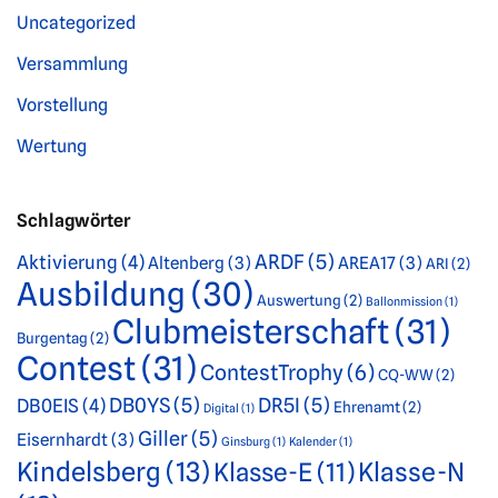
Uncategorized
Versammlung
Vorstellung
Wertung
Schlagwörter
ARDF
(5)
Aktivierung
(4)
Altenberg
(3)
AREA17
(3)
ARI
(2)
Ausbildung
(30)
Auswertung
(2)
Ballonmission
(1)
Clubmeisterschaft
(31)
Burgentag
(2)
Contest
(31)
ContestTrophy
(6)
CQ-WW
(2)
DB0YS
(5)
DR5I
(5)
DB0EIS
(4)
Ehrenamt
(2)
Digital
(1)
Giller
(5)
Eisernhardt
(3)
Ginsburg
(1)
Kalender
(1)
Kindelsberg
(13)
Klasse-E
(11)
Klasse-N