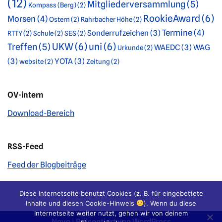
(12)
Mitgliederversammlung
(5)
Kompass (Berg)
(2)
RookieAward
(6)
Morsen
(4)
Ostern
(2)
Rahrbacher Höhe
(2)
Termine
(4)
Sonderrufzeichen
(3)
RTTY
(2)
Schule
(2)
SES
(2)
UKW
(6)
uni
(6)
Treffen
(5)
WAEDC
(3)
WAG
Urkunde
(2)
(3)
YOTA
(3)
website
(2)
Zeitung
(2)
OV-intern
Download-Bereich
RSS-Feed
Feed der Blogbeiträge
Diese Internetseite benutzt Cookies (z. B. für eingebettete
Inhalte und diesen Cookie-Hinweis
). Wenn du diese
Internetseite weiter nutzt, gehen wir von deinem
Neve
| Präsentiert von
WordPress