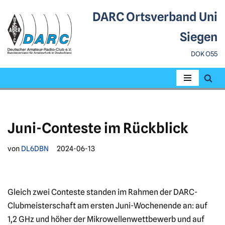
DARC Ortsverband Uni
Zum
Siegen
Inhalt
DOK O55
springen
Juni-Conteste im Rückblick
von
DL6DBN
2024-06-13
Gleich zwei Conteste standen im Rahmen der DARC-
Clubmeisterschaft am ersten Juni-Wochenende an: auf
1,2 GHz und höher der Mikrowellenwettbewerb und auf