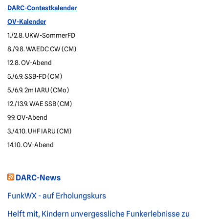
DARC-Contestkalender
OV-Kalender
1./2.8. UKW-SommerFD
8./9.8. WAEDC CW (CM)
12.8. OV-Abend
5./6.9. SSB-FD (CM)
5./6.9. 2m IARU (CMo)
12./13.9. WAE SSB (CM)
9.9. OV-Abend
3./4.10. UHF IARU (CM)
14.10. OV-Abend
DARC-News
FunkWX - auf Erholungskurs
Helft mit, Kindern unvergessliche Funkerlebnisse zu