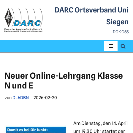
DARC Ortsverband Uni
Zum
Siegen
Inhalt
DOK O55
springen
Neuer Online-Lehrgang Klasse
N und E
von
DL6DBN
2026-02-20
Am Dienstag, den 14. April
um 19:30 Uhr startet der