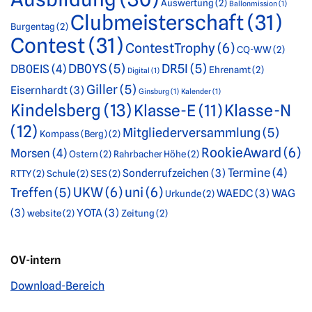
Auswertung
(2)
Ballonmission
(1)
Clubmeisterschaft
(31)
Burgentag
(2)
Contest
(31)
ContestTrophy
(6)
CQ-WW
(2)
DB0YS
(5)
DR5I
(5)
DB0EIS
(4)
Ehrenamt
(2)
Digital
(1)
Giller
(5)
Eisernhardt
(3)
Ginsburg
(1)
Kalender
(1)
Kindelsberg
(13)
Klasse-E
(11)
Klasse-N
(12)
Mitgliederversammlung
(5)
Kompass (Berg)
(2)
RookieAward
(6)
Morsen
(4)
Ostern
(2)
Rahrbacher Höhe
(2)
Termine
(4)
Sonderrufzeichen
(3)
RTTY
(2)
Schule
(2)
SES
(2)
UKW
(6)
uni
(6)
Treffen
(5)
WAEDC
(3)
WAG
Urkunde
(2)
(3)
YOTA
(3)
website
(2)
Zeitung
(2)
OV-intern
Download-Bereich