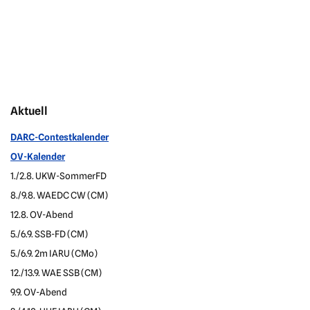
Aktuell
DARC-Contestkalender
OV-Kalender
1./2.8. UKW-SommerFD
8./9.8. WAEDC CW (CM)
12.8. OV-Abend
5./6.9. SSB-FD (CM)
5./6.9. 2m IARU (CMo)
12./13.9. WAE SSB (CM)
9.9. OV-Abend